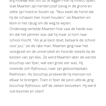
erg moeilijk was om uit te leggen hoe hij moest rijden,
stak Maarten zijn herdersstaf stevig in de grond en
zette zijn hoed er boven op. “Nou weet de hond dat
hij de schapen hier moet houden,” zei Maarten en
klom in het rijtuig om de weg te wijzen.
Onderweg vertelde Maarten hoe saai de heide was
en dat het jammer was dat hij maar zo kort naar
school mocht. “Als je je best doet, betaal ik de school
voor jou,” zei de rijke man. Maarten ging naar het
voorgezet en de universiteit en hoorde steeds bij de
besten van zijn klas. Ze werd Maarten later de eerste
bisschop van Yper, wat een grote eer was. Hij
noemde zich Rythovius, naar zijn geboorteplaats
Riethoven. Als bisschop probeerde hij mensen tot
elkaar te brengen. Toen in Yper de pest uitbrak, ging
bisschop Rythovius zelf de zieken bezoeken. Hij werd
ook besmet en stierf.