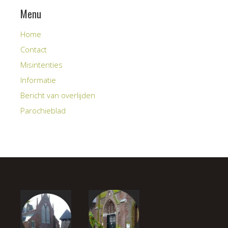
Menu
Home
Contact
Misintenties
Informatie
Bericht van overlijden
Parochieblad