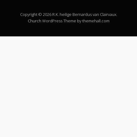
Copyright © 2026 R.K. heilige Bernardus van Clairvaux.
Church
WordPress Theme by themehall.com