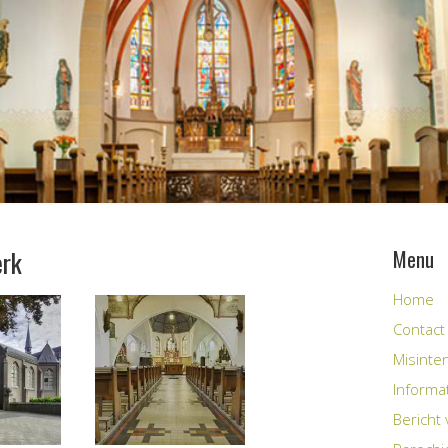
erk
Menu
Home
Contact
Misinte
Informa
Bericht 