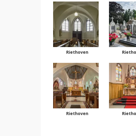
Riethoven
Rieth
Riethoven
Rieth