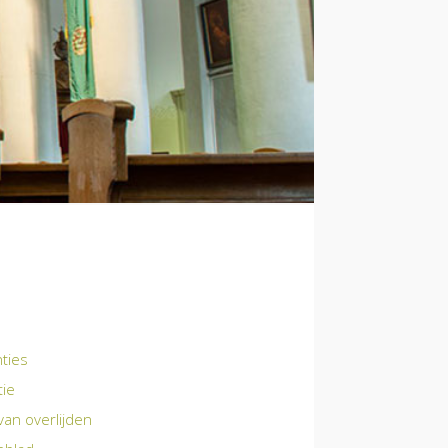
nties
tie
van overlijden